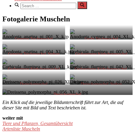
Search
for:
Search
Fotogalerie Muscheln
Gemeine Teichmuschel
Große Teichmuschel
Gemeine Teichmuschel, Siphon
Grobgerippte Körbchenmuschel
Grobgerippte Körbchenmuschel
Grobgerippte Körbchenmuschel,
Siphon
Dreiecksmuschel
Dreiecksmuschel, Siphon
Dreiecksmuschel
Ein Klick auf die jeweilige Bildunterschrift führt zur Art, die auf
dieser Site mit Bild und Text beschrieben ist.
weiter mit
Tiere und Pflanzen, Gesamtübersicht
Artenliste Muscheln