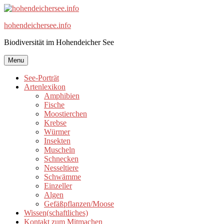
Skip
to
hohendeichersee.info
content
Biodiversität im Hohendeicher See
Menu
See-Porträt
Artenlexikon
Amphibien
Fische
Moostierchen
Krebse
Würmer
Insekten
Muscheln
Schnecken
Nesseltiere
Schwämme
Einzeller
Algen
Gefäßpflanzen/Moose
Wissen(schaftliches)
Kontakt zum Mitmachen