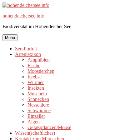
Skip
to
hohendeichersee.info
content
Biodiversität im Hohendeicher See
Menu
See-Porträt
Artenlexikon
Amphibien
Fische
Moostierchen
Krebse
Würmer
Insekten
Muscheln
Schnecken
Nesseltiere
Schwämme
Einzeller
Algen
Gefäßpflanzen/Moose
Wissen(schaftliches)
Kontakt zum Mitmachen