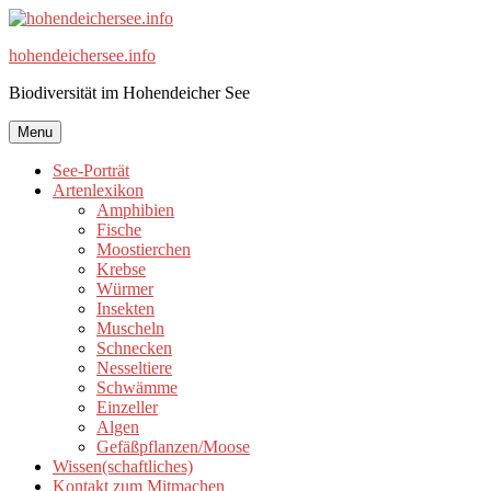
Skip
to
hohendeichersee.info
content
Biodiversität im Hohendeicher See
Menu
See-Porträt
Artenlexikon
Amphibien
Fische
Moostierchen
Krebse
Würmer
Insekten
Muscheln
Schnecken
Nesseltiere
Schwämme
Einzeller
Algen
Gefäßpflanzen/Moose
Wissen(schaftliches)
Kontakt zum Mitmachen